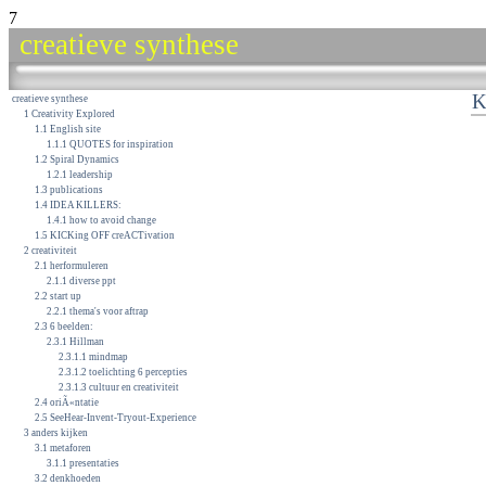
7
creatieve synthese
K
creatieve synthese
1 Creativity Explored
1.1 English site
1.1.1 QUOTES for inspiration
1.2 Spiral Dynamics
1.2.1 leadership
1.3 publications
1.4 IDEA KILLERS:
1.4.1 how to avoid change
1.5 KICKing OFF creACTivation
2 creativiteit
2.1 herformuleren
2.1.1 diverse ppt
2.2 start up
2.2.1 thema's voor aftrap
2.3 6 beelden:
2.3.1 Hillman
2.3.1.1 mindmap
2.3.1.2 toelichting 6 percepties
2.3.1.3 cultuur en creativiteit
2.4 oriÃ«ntatie
2.5 SeeHear-Invent-Tryout-Experience
3 anders kijken
3.1 metaforen
3.1.1 presentaties
3.2 denkhoeden