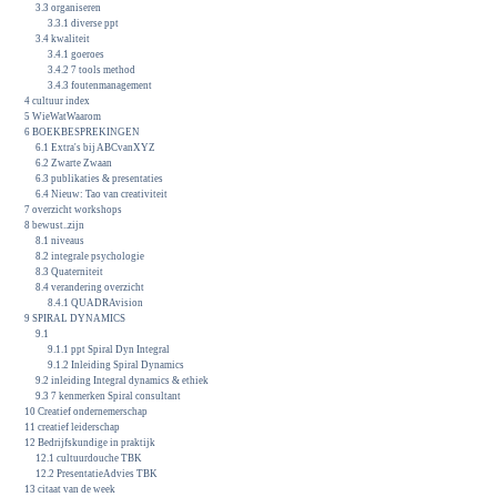
3.3 organiseren
3.3.1 diverse ppt
3.4 kwaliteit
3.4.1 goeroes
3.4.2 7 tools method
3.4.3 foutenmanagement
4 cultuur index
5 WieWatWaarom
6 BOEKBESPREKINGEN
6.1 Extra's bij ABCvanXYZ
6.2 Zwarte Zwaan
6.3 publikaties & presentaties
6.4 Nieuw: Tao van creativiteit
7 overzicht workshops
8 bewust..zijn
8.1 niveaus
8.2 integrale psychologie
8.3 Quaterniteit
8.4 verandering overzicht
8.4.1 QUADRAvision
9 SPIRAL DYNAMICS
9.1
9.1.1 ppt Spiral Dyn Integral
9.1.2 Inleiding Spiral Dynamics
9.2 inleiding Integral dynamics & ethiek
9.3 7 kenmerken Spiral consultant
10 Creatief ondernemerschap
11 creatief leiderschap
12 Bedrijfskundige in praktijk
12.1 cultuurdouche TBK
12.2 PresentatieAdvies TBK
13 citaat van de week