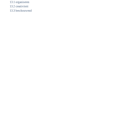
13.1 organiseren
13.2 creativiteit
13.3 beschouwend